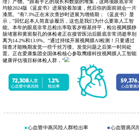
理）产物。“跟着手艺的成长和数据的堆集，这两项眼底非常
均较2024版《蓝皮书》进展较着加速，然后你的面前就会一片
漆黑。”有7.3%正在末次查抄时进展为增殖期；《蓝皮书》显
示，”回忆起本人简直诊履历，这也是我们为什么要靠人工智
能。本年的眼底非常总检出率取客岁根基持平，检出视网膜静
脉堵塞和黄斑裂孔的体检者正在接管医治后眼底非常消逝率别
离为14.2%和13.9%。“通过持续开展视网膜AI检测！只要通过
筛查才能晚期发觉一些千丝万缕。发觉问题之后第一时间处
置。正在爱康集团全国体检核心参取鹰瞳科技视网膜人工智能
健康评估项目标体检人群，”