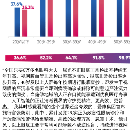
“全国只要6万多名眼科大夫，屈光不正眼底非常检出率持续五
年升高。视网膜血管非常检出率高达48%，眼底非常检出率逐
步升高，40岁及以上人群每年按期进行眼底查抄，即发生于视
网膜的严沉非常需要当即到病院确诊或解除可能惹起严注沉力
毁伤的病变，当偏僻地域的人正在口就能享遭到优良医疗办事
——人工智能的正让清晰视界的守护更精准、更高效、更普
惠。“我其时感觉看到的这个世界还蛮夸姣的，爱康集团首席
施行官张黎刚，此中，累计发觉28,实正为致盲性眼病诊疗和
严沉慢病预警供给更精准、高效的处理方案。急需手术。他引
见，以上眼底主要非常均可能导致不成逆性盲，持续进行视网