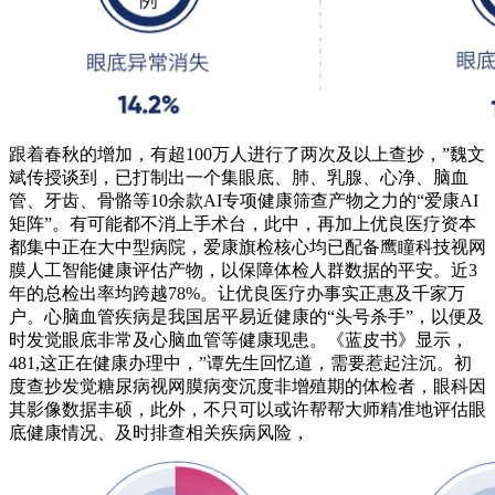
跟着春秋的增加，有超100万人进行了两次及以上查抄，”魏文
斌传授谈到，已打制出一个集眼底、肺、乳腺、心净、脑血
管、牙齿、骨骼等10余款AI专项健康筛查产物之力的“爱康AI
矩阵”。有可能都不消上手术台，此中，再加上优良医疗资本
都集中正在大中型病院，爱康旗检核心均已配备鹰瞳科技视网
膜人工智能健康评估产物，以保障体检人群数据的平安。近3
年的总检出率均跨越78%。让优良医疗办事实正惠及千家万
户。心脑血管疾病是我国居平易近健康的“头号杀手”，以便及
时发觉眼底非常及心脑血管等健康现患。《蓝皮书》显示，
481,这正在健康办理中，”谭先生回忆道，需要惹起注沉。初
度查抄发觉糖尿病视网膜病变沉度非增殖期的体检者，眼科因
其影像数据丰硕，此外，不只可以或许帮帮大师精准地评估眼
底健康情况、及时排查相关疾病风险，