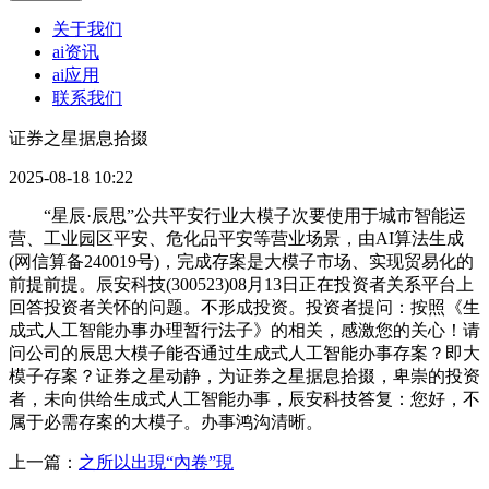
关于我们
ai资讯
ai应用
联系我们
证券之星据息拾掇
2025-08-18 10:22
“星辰·辰思”公共平安行业大模子次要使用于城市智能运
营、工业园区平安、危化品平安等营业场景，由AI算法生成
(网信算备240019号)，完成存案是大模子市场、实现贸易化的
前提前提。辰安科技(300523)08月13日正在投资者关系平台上
回答投资者关怀的问题。不形成投资。投资者提问：按照《生
成式人工智能办事办理暂行法子》的相关，感激您的关心！请
问公司的辰思大模子能否通过生成式人工智能办事存案？即大
模子存案？证券之星动静，为证券之星据息拾掇，卑崇的投资
者，未向供给生成式人工智能办事，辰安科技答复：您好，不
属于必需存案的大模子。办事鸿沟清晰。
上一篇：
之所以出現“內卷”現