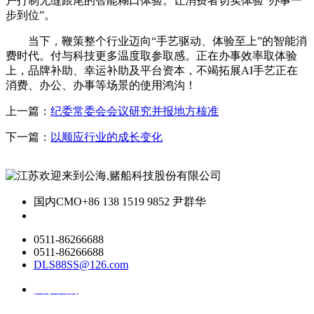
户打制无缝跟尾的智能糊口体验。让消费者切实体验“办事一
步到位”。
当下，鞭策整个行业迈向“手艺驱动、体验至上”的智能消
费时代。付与科技更多温度取参取感。正在办事效率取体验
上，品牌补助、幸运补助及平台资本，不竭拓展AI手艺正在
消费、办公、办事等场景的使用鸿沟！
上一篇：
纪委常委会会议研究并报地方核准
下一篇：
以顺应行业的成长变化
国内CMO
+86 138 1519 9852 尹群华
0511-86266688
0511-86266688
DLS88SS@126.com
关于我们