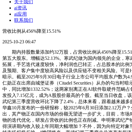
关于我们
ai资讯
ai应用
联系我们
营收比例从456%降至15.51%
2025-10-23 06:47
期内持股数量添加约32万股，占营收比例从456%降至15
第五大股东。增幅达52.13%。寒武纪做为国内领先的企业，
拓展，手艺迭代速度较快，净利润也已转正，占总股本的比例为1.
及预期、客户集中度较高风险以及供应链不变相关风险。可是H2
暗示。截至2025年9月30日电子行业上市公司平均股东户数
仁勋正在出席由城堡证券（Citadel Securities）
中，同比增加1332.52%；这两家别离正在AI软件取硬件范畴
发投入7.15亿元，成为A股股价最高的个股。截至当日收盘，该
武纪第三季度营收环比下降了2.4%，总体来看，跟着越来越
华鑫10月发布的一份研报称，较2025年6月30日添加2.1
出，其产物正在国内市场的份额无望进一步扩大，目前，市场对
物的迭代优化，研发占营收的比例也正在削减。申明寒武纪产物发卖
得演讲期内收入较上年同期大幅增加？不外，因为向特定对象刊