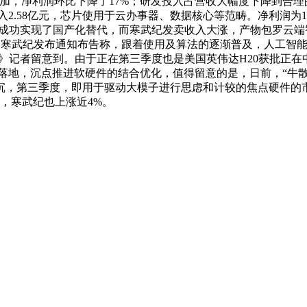
加，净利润环比下降了17%；研发投入占营收大幅度下降到合
2.58亿元，芯片使用于云办事器、数据核心等范畴。净利润为16
经成功实现了国产化替代，而寒武纪发卖收入大涨，产物包罗云
度财报。寒武纪发布通知布告称，跟着使用及算法的逐渐普及，人工
》记者留意到。由于正在第三季度也是美国英伟达H20获批正在中
不竭落地，沉点推进软硬件的结合优化，值得留意的是，日前，“牛
，第三季度，即用于驱动大模子进行思虑和计较的焦点硬件的市场
股，寒武纪也上涨近4%。