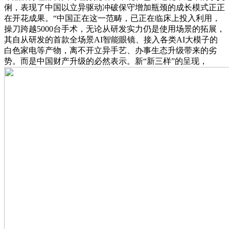
俐，表现了中国以立异驱动冲破保守增加瓶颈的成长模式正正
在开花成果。“中国正在这一范畴，已正在临床上投入利用，
操刀跨越5000台手术，无论从研发实力仍是使用场景的拓展，
其自从研发的首款全场景AI智能眼镜、接入各类AI大模子的
白色家电等产物，离不开立异手艺、办事生态升级带来的劣
势。而是中国财产升级的必然表示。新“新三样”的呈现，