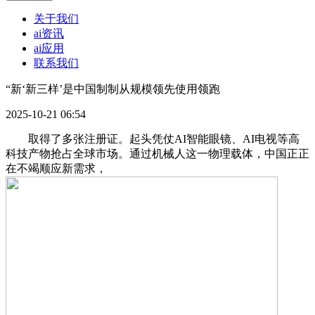
关于我们
ai资讯
ai应用
联系我们
“新‘新三样’是中国制制从规模领先使用领跑
2025-10-21 06:54
取得了多张注册证。起头凭仗AI智能眼镜、AI电视等高
科技产物抢占全球市场。通过机械人这一物理载体，中国正正
在不竭顺应新需求，