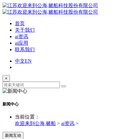
首页
关于我们
ai资讯
ai应用
联系我们
中文
EN
×
新闻中心
当前位置：
欢迎来到公海,赌船
>
ai资讯
>
新闻互动