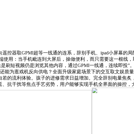
取GPMI超等一线通的连系，辞别手机、ipad小屏幕的局限，
端使用：当手机毗连到大屏后，操做便利，而只需要这一根线，取
是刷短视频仍是浏览其他内容，通过GPMI一线通，连续即投”。
I还能为逛戏机反向供电？全面升级家庭场景下的交互取文娱质
准、拖拽自若的流利体验。孩子的进修需求日益增加。完全辞别电量
延、抗干扰等焦点手艺劣势，用户能够实现手机全界面的操控，