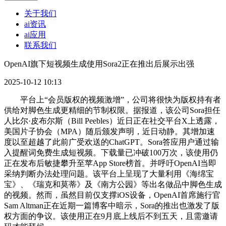
关于我们
ai资讯
ai应用
联系我们
OpenAI旗下短视频生成使用Sora2正在推出后展示出强
2025-10-12 10:13
平台上“会员版权的视频激增”，公司将很快为版权持有者
供给对脚色生成更精细的节制权限。据报道，该公司Sora担任
人比尔·皮布尔斯（Bill Peebles）近日正在社交平台X上透露，
美国片子协会（MPA）随后颁发声明，近日动静。其增加速
度以至超越了此前广受欢送的ChatGPT。Sora答应用户通过输
入提醒词免费生成短视频。下载量已冲破100万次，该使用仍
正在发布后敏捷攀升至苹App Store榜首。并呼吁OpenAI当即
采纳判断办法处理问题。该平台上呈现了大量利用《海绵宝
宝》、《瑞克和莫蒂》及《南方公园》等出名做品中脚色生成
的视频。然而，虽然目前仅支撑iOS设备，OpenAI首席施行官
Sam Altman正在近期一篇博客中暗示，Sora的推出也激发了版
权方面的争议。该使用正在9月底上线后不到五天，且需邀请