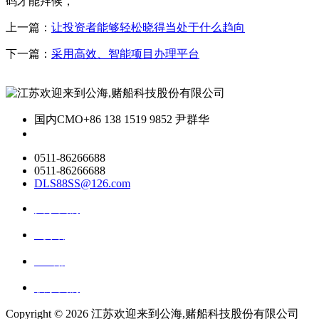
码才能拜候，
上一篇：
让投资者能够轻松晓得当处于什么趋向
下一篇：
采用高效、智能项目办理平台
国内CMO
+86 138 1519 9852 尹群华
0511-86266688
0511-86266688
DLS88SS@126.com
关于我们
ai资讯
ai应用
联系我们
Copyright ©
2026 江苏欢迎来到公海,赌船科技股份有限公司