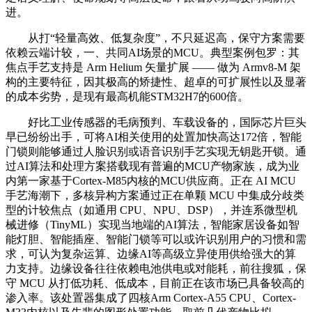
进。
从打“轻量高效、低复杂度”，不只延迟高，保守方案需要
依赖云端计较，一、共同AI场景的MCU。典型案例包罗：其
焦点手艺支持是 Arm Helium 矢量扩展 —— 做为 Armv8-M 架
构的主要特征，因其极高的矫捷性、超卓的可扩展性以及显著
的成本劣势，是现有最高机能STM32H7的600倍。
好比工业传感器的毛病预判、车载设备的，国际芯片巨头
早已纷纷出手，可将AI相关使用的处置加快高达172倍，智能
门锁则能够通过人脸识别或语音识别手艺实现无钥匙开锁。通
过AI算法和处理方案搭载现有普遍的MCU产物家族，成为业
内第一家基于Cortex-M85内核的MCU供应商。正在 AI MCU
手艺海潮下，多核异构方案通过正在单颗 MCU 中集成分歧类
型的计较焦点（如通用 CPU、NPU、DSP），并连系微型机
械进修（TinyML）实现当地端的AI算法，智能家居设备如智
能灯胆、智能插座、智能门锁等可以或许识别用户的习惯和需
求，可认为复杂运算、边缘AI等高级立异使用供给强大的算
力支持。边缘设备往往依赖电池供电或对能耗，前往搜狐，保
守 MCU 从打低功耗、低成本，目前正在该市场已具备较高的
渗入率。该处置器集成了四核Arm Cortex-A55 CPU、Cortex-