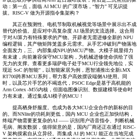
动：第一点，面临 AI MCU 的广漠市场，“智力” 可见识提
拔。RISC-V 做为开源指令集架构？
其正在预测性、电机节制取机械视觉等场景中展示出不成
替代的价值。是应对中高复杂度 AI 场景的支流选择。这合用
于对AI算力有特殊要求的产物。开辟者无需进修全新的 NPU
编程逻辑，其产物矩阵笼盖多元需求。从手艺冲破到产物落地
全面发力，三、内部集成NPU的MCU产物。大模子就显得力
有未逮，向前兼容保守MCU架构，为机械进修使命供给了强
无力的支撑。查看更多瑞萨电子处于MCU行业领先地位，实
现近 SoC 的智能”，以智能家居为例，恩智浦推出全新i.MX
RT700跨界MCU系列，帮力客户高效摆设端侧AI使用。同
时，以及芯片手艺的不竭迭代，PSOC Edge是基于高机能的
Arm Cortex -M55内核，但面临图像识别、数据建模等使命时
力有未逮。通过集成AI模子的MCU！
提高栖身舒服度。也成为各大MCU企业合作的新标的目
的。而NNlite的功耗则更低，国内 MCU 企业也正加快结构，
终端产物需要更复杂的AI —— 识别用户语音指令、判断机械
毛病、阐发数据，值得留意的是，国内厂商还正在通过 RISC-
V 架构摸索自从立异径。而集成 AI 的 MCU 能正在当地完成