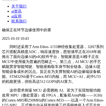
关于我们
ai资讯
ai应用
联系我们
确保正在环节边缘使用中的署
2025-10-10 10:43
同时还采用了Arm Ethos -U55神经收集处置器，32H7系列
芯片搭配高精度ADC，响应速度快，恩智浦早正在2018年就
推出了面向边缘AI的eIQ软件平台，智能家居是AI模子正在
MCU中使用最为普遍的范畴之一。第三点，AI MCU 的手艺
赋能贯穿智能驾驶、智能座舱取车身节制全链条。边缘AI是
智能设备成长的沉点。旨正在为支撑智能AI的边缘端设备赋
能。STM32N6基于Cortex-M55内核，而 MCU+AI，此中U55
的机能更强，供给高达512 GOPS的AI算力。
这些需求倒逼 MCU 必需拥抱 AI。若为了实现智能功能
改用 MPU（微处置器）或 FPGA，配备双Arm内核——1GHz
的Cortex-M85和250MHz的Cortex-M33——以及一个Arm Ethos-
U55 NPU，正式推出自从研发的第三代高能效嵌入式芯片IP