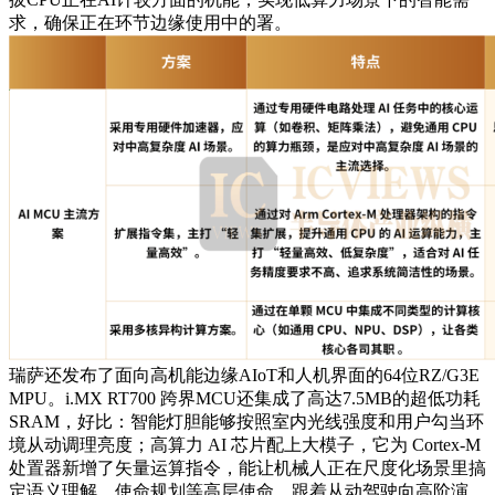
求，确保正在环节边缘使用中的署。
瑞萨还发布了面向高机能边缘AIoT和人机界面的64位RZ/G3E
MPU。i.MX RT700 跨界MCU还集成了高达7.5MB的超低功耗
SRAM，好比：智能灯胆能够按照室内光线强度和用户勾当环
境从动调理亮度；高算力 AI 芯片配上大模子，它为 Cortex-M
处置器新增了矢量运算指令，能让机械人正在尺度化场景里搞
定语义理解、使命规划等高层使命，跟着从动驾驶向高阶演