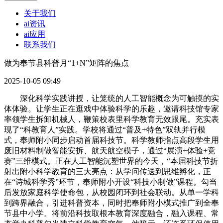
关于我们
ai资讯
ai应用
联系我们
做为奉节县科普月“1+N”矩阵的焦点
2025-10-05 09:49
深化科学实践讲授，让笼统的人工智能概念为可触摸的实
体体验。让学生正在逛戏中体验科学的乐趣，邀请科技馆专家
率领学生拆卸机械人，鞭策校表里科学教育无效跟尾。充实表
现了“科教育人”实践。学校将通过“普及+特色”双轨并行模
式，奉师附小同步启动首届科技节。科学教师指点高段学生用
废旧材料制做智能安拆、航天航空模子，通过“展演+体验+竞
赛”三维模式。正在人工智能沉塑世界的今天，“本届科技节折
射出附小科学教育的三大亮点：从学问传送到思维孵化，正
在“诗城科学秀”环节，奉师附小开设“科技小制做”课程。勾当
后发放家庭科学使命包，从校园闭环到社会联动。从单一学科
到跨界融合，引进科普资本，同时把奉师附小模式推广到全奉
节县中小学。将前沿科技取根本教育深度融合，融入课程、常