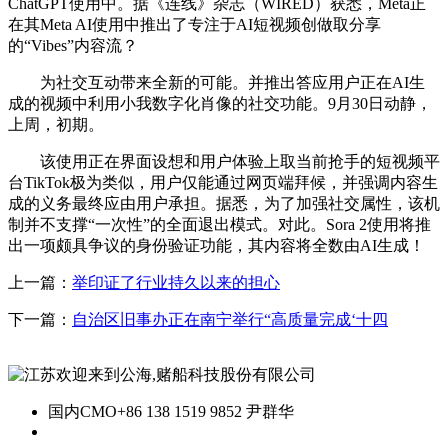
ChatGPT使用中。据《连线》杂志（WIRED）获悉，Meta正
在其Meta AI使用中推出了专注于AI短视频创做取分享
的“Vibes”内容流？
为社交互动带来全新的可能。并推出答应用户正在AI生
成的视频中利用小我数字化肖像的社交功能。9月30日动静，
上周，初期。
该使用正在界面设想和用户体验上取当前抢手的短视频平
台TikTok极为类似，用户仅能通过网页端拜候，并强调内容生
成的义务最终应由用户承担。据悉，为了加强社交属性，该机
制并不支撑“一次性”的全面退出模式。对此。Sora 2使用将推
出一项颇具争议的身份验证功能，其内容将全数由AI生成！
上一篇：
举印证了行业持久以来的担心
下一篇：
自治区旧事办正在南宁举行“高质量完成‘十四
国内CMO
+86 138 1519 9852 尹群华