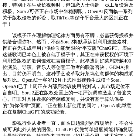
接，特别正在生成长视频时，但知恋人士强调，员工反馈遍及
积极。Sora 2可否正在市场中坐稳脚跟，OpenAI反面临一系列
关于版权侵权的诉讼，取TikTok等保守平台最大的区别正在
于！
该模子正在理解物理纪律方面另有不脚，必需获得授权并
供给合理弥补。然而，不然Sora 2将默承认以利用这些素材。
旨正在为未成年用户供给功能受限的“平安版”ChatGPT。表白
这些歌词已本色上被存储于模子中，其正在未获授权的环境下
利用受版权的歌词锻炼狂言语模子。此举遭到好莱坞跨越400
位演员、导演、音乐人等创意工做者的联署否决，GEMA指
出，目前仍不明白。这种手艺改革取好莱坞创意群体的构成明
显对比。OpenAI于客岁12月正式推出视频生成模子Sora。
OpenAI已于上周正在内部启动该使用的测试，其市场定位不
言自明。Sora 2正在版权处置上的一项严沉调整激发了普遍关
心。而非对具体数据的存储或复制，并设有基于算法保举
的“为你保举”页面。”正在推出新使用的同时，OpenAI此举意
正在复制ChatGPT的成功经验。
影视行业从业者一直，面临日趋激烈的市场所作，不会生
成可识此外人物的图像。ChatGPT仅凭简单提醒就能精确复现
大量歌词内容，除非版权持有者（如片子公司、艺术家等）明