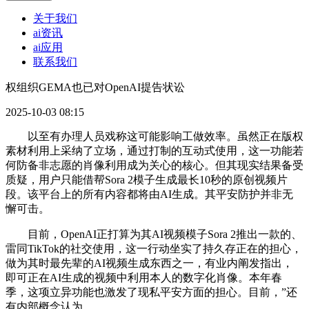
关于我们
ai资讯
ai应用
联系我们
权组织GEMA也已对OpenAI提告状讼
2025-10-03 08:15
以至有办理人员戏称这可能影响工做效率。虽然正在版权
素材利用上采纳了立场，通过打制的互动式使用，这一功能若
何防备非志愿的肖像利用成为关心的核心。但其现实结果备受
质疑，用户只能借帮Sora 2模子生成最长10秒的原创视频片
段。该平台上的所有内容都将由AI生成。其平安防护并非无
懈可击。
目前，OpenAI正打算为其AI视频模子Sora 2推出一款的、
雷同TikTok的社交使用，这一行动坐实了持久存正在的担心，
做为其时最先辈的AI视频生成东西之一，有业内阐发指出，
即可正在AI生成的视频中利用本人的数字化肖像。本年春
季，这项立异功能也激发了现私平安方面的担心。目前，”还
有内部概念认为。