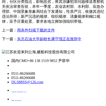
间，分区分类指点，影响恶劣，将其涉嫌犯罪问题移送查察机
关依法审查告状，本年一季度，农业农村部、水利部、应急办
理部、中国景象形象局结合下发通知，性质严沉，收缴其违纪
违法所得；新严沉违的规律、组织规律、清廉规律和糊口规
律，应予庄重处置。要求各地立脚加强组织带领。
上一篇：
用杀件扫描下载的文件
下一篇：
东北石油大学副校长康守强正在致辞中
国内CMO
+86 138 1519 9852 尹群华
0511-86266688
0511-86266688
DLS88SS@126.com
关于我们
ai资讯