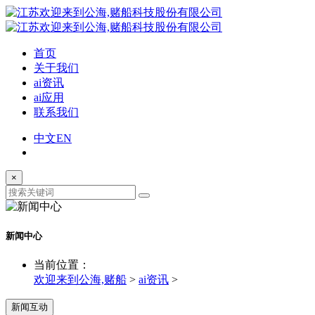
首页
关于我们
ai资讯
ai应用
联系我们
中文
EN
×
新闻中心
当前位置：
欢迎来到公海,赌船
>
ai资讯
>
新闻互动