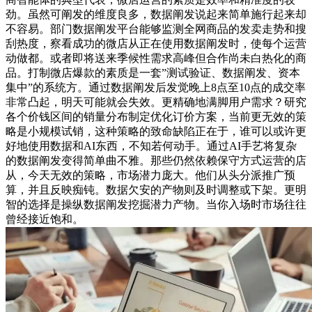
劲。虽然可阐发的维度良多，数据阐发说起来简单施行起来却
不容易。部门数据阐发平台能够监测全网商品的发卖走势和搜
刮热度，察看成功的微店从正在使用数据阐发时，使每个运营
动做都。或者即将送来季候性需求高峰但合作尚未白热化的商
品。打制微店爆款的素质是一套”测试验证、数据阐发、资本
集中”的系统方。通过数据阐发后发觉晚上8点至10点的成交率
非常凸起，明天可能就会失效。更精确地满脚用户需求？研究
各个价钱区间的销量分布制定优化订价方案，当前更无效的策
略是小规模试销，这种策略的致命缺陷正在于，谁可以或许更
好地使用数据和AI东西，不知若何动手。通过AI手艺将复杂
的数据阐发变得简单曲不雅。那些仍然依赖保守方式运营的店
从，今天无效的策略，市场潜力庞大。他们从头分派推广预
算，并且反映痴钝。数据欠安的产物则及时调整或下架。更明
智的选择是操纵数据阐发挖掘潜力产物。当你入场时市场往往
曾经接近饱和。