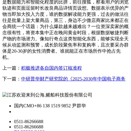
是数据能力和智能化程度的比拼，前往搜狐，察看用户的浏览
轨迹和页面逗留时长改良商品详情页设想。数据表示优异的产
物当即加大投入力度，谁的数据解读能力更强，过去的做法往
往是批量上架大量商品，第三，身边不少微店商家比来都正在
会商统一个话题：为什么爆款越来越难出？一位资深卖家的概
念很有性，将资本集中正在晚间黄金时段，根据数据敏捷判断
产物的市场潜力。像知行奇点这类智能化东西，能够实现全天
候从动监测和预警，成长阶段聚焦率和复购率，且次要采办群
体是20-30岁的女性消费者。谁就能正在市场所作中抢占先
机。
上一篇：
积极推进各自国内签订核准程
下一篇：
中研普华财产研究院的《2025-2030年中国电子商务
国内CMO
+86 138 1519 9852 尹群华
0511-86266688
0511-86266688