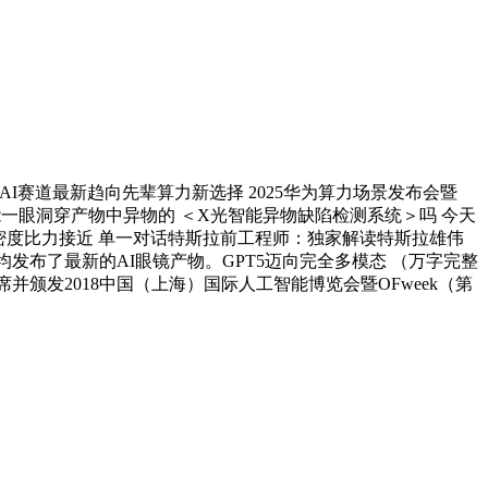
I赛道最新趋向先辈算力新选择 2025华为算力场景发布会暨
能一眼洞穿产物中异物的 ＜X光智能异物缺陷检测系统＞吗 今天
的密度比力接近 单一对话特斯拉前工程师：独家解读特斯拉雄伟
均发布了最新的AI眼镜产物。GPT5迈向完全多模态 （万字完整
并颁发2018中国（上海）国际人工智能博览会暨OFweek（第