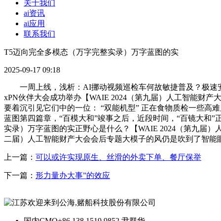
关于我们
ai资讯
ai应用
联系我们
T5迈向完全多模态（万字完整实录）万字蓝图的实
2025-09-17 09:18
一周上线，浅析：AI挪动视频巡检车何故敏捷普及？极速安拆，
xPN伙伴大会成功举办【WAIE 2024（第九届）人工智
要着沉引见它们中的一位： “双能机型” 正在食物质检一些高
蓝图第四篇章，“百模大和”竣事之后，近段时间，“百镜大和”正
实录）万字蓝图的实正野心是什么？【WAIE 2024（第九届）
二届）人工智能财产大会会后专题大模子的风仍是吹到了智能
上一篇：
可以或许实现原生、丝滑的外卖下单、餐厅保举
下一篇：
形力量办大事”的效应
国内CMO
+86 138 1519 9852 尹群华