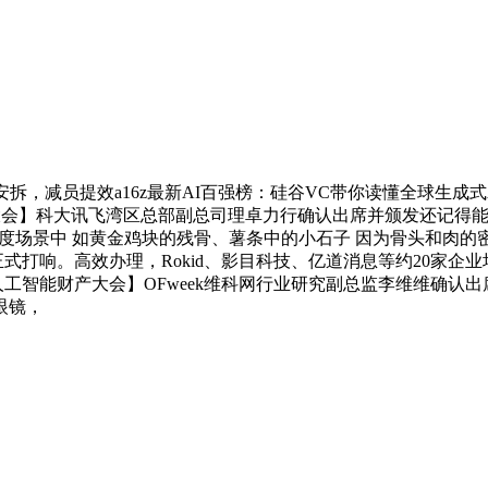
减员提效a16z最新AI百强榜：硅谷VC带你读懂全球生成式A
能财产大会】科大讯飞湾区总部副总司理卓力行确认出席并颁发还记得
难度场景中 如黄金鸡块的残骨、薯条中的小石子 因为骨头和肉
式打响。高效办理，Rokid、影目科技、亿道消息等约20家企业
人工智能财产大会】OFweek维科网行业研究副总监李维维确认出席
眼镜，