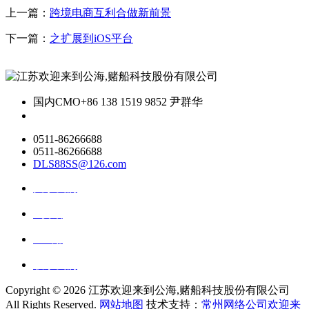
上一篇：
跨境电商互利合做新前景
下一篇：
之扩展到iOS平台
国内CMO
+86 138 1519 9852 尹群华
0511-86266688
0511-86266688
DLS88SS@126.com
关于我们
ai资讯
ai应用
联系我们
Copyright ©
2026 江苏欢迎来到公海,赌船科技股份有限公司
All Rights Reserved.
网站地图
技术支持：
常州网络公司欢迎来