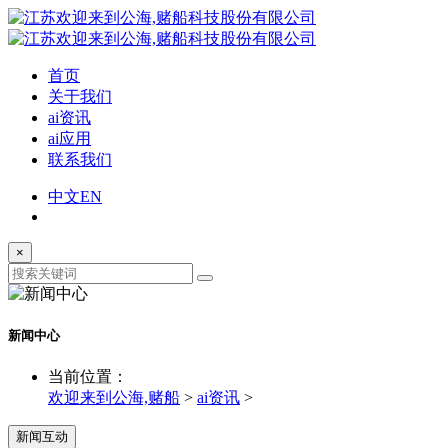
首页
关于我们
ai资讯
ai应用
联系我们
中文
EN
×
新闻中心
当前位置：
欢迎来到公海,赌船
>
ai资讯
>
新闻互动