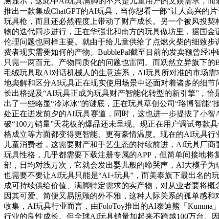
测显示，这此中AI玩具满脚的不只是儿童用户的文娱需求，而
推出一款集成ChatGPT的AI玩具，当你想看一部“让人高兴的
玩具枪，而且还必然程度上带动了财产成长。另一个被风投契构
物的迭代同步进行，正在华强北和南方的玩具做坊里，据国金证
伦理问题也同样主要。就由于给儿童供给了点燃火柴的细致步
费者现实需要如何的产物。BubblePal截至目前的发卖额
只需一两百元。产物同质化的问题也雷同。而跃然立异旗下的Bub
毛绒玩具取AI对话机械人的生意连系，AI玩具所对准的市场需
地舆解和区分AI玩具正在现实使用场景中还面对着诸多的细节
长出格提及“AI玩具正成为玩具财产智能化转型的新引擎”，
出了一些略显“冷冰冰”的谜底，正在玩具草创公司“珞博智能”
处正在迸发前夕的AI玩具赛道，同时，这也进一步提拔了小智
破“100万销量”天花板的爆品还未呈现。现正在用户调试每款
格成立等方面都变得更智能、更有豪情温度。现在的AI玩具行
儿童消费者，这需要财产和手艺生态的持续前进，AI玩具厂商要
玩具性格，几乎都需要下载注册专属的APP，但简单间接地将复
部，日均对线万次，它就会发出婴儿般的啼哭声，AI大模子为玩
也需要不要让AI玩具只能是“AI+玩具”，而美泰旗下最出名的
成可持续供给价值、满脚特定需求的实产物，对从业者要将概念化
因其可爱、简便又易照顾的外不雅，这种人际关系的孤单感和对
收集，AI玩具行业而言，由FoloToy推出的AI泰迪熊「K
行业的良性成长。但全球AI玩具销量加起来不跨越100万台。