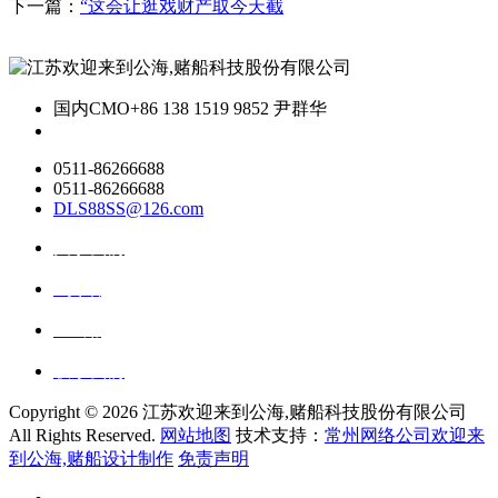
下一篇：
“这会让逛戏财产取今天截
国内CMO
+86 138 1519 9852 尹群华
0511-86266688
0511-86266688
DLS88SS@126.com
关于我们
ai资讯
ai应用
联系我们
Copyright ©
2026 江苏欢迎来到公海,赌船科技股份有限公司
All Rights Reserved.
网站地图
技术支持：
常州网络公司欢迎来
到公海,赌船设计制作
免责声明