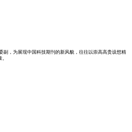
军委副，为展现中国科技期刊的新风貌，往往以崇高高贵设想精
泼。