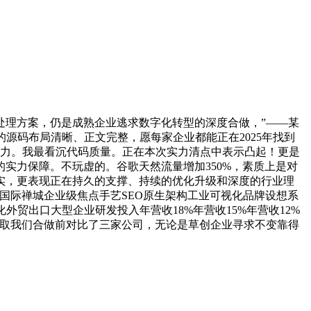
理方案，仍是成熟企业逃求数字化转型的深度合做，”——某
源码布局清晰、正文完整，愿每家企业都能正在2025年找到
作力。我最看沉代码质量。正在本次实力清点中表示凸起！更是
实力保障。不玩虚的。谷歌天然流量增加350%，素质上是对
结实，更表现正在持久的支撑、持续的优化升级和深度的行业理
区国际禅城企业级焦点手艺SEO原生架构工业可视化品牌设想系
贸出口大型企业研发投入年营收18%年营收15%年营收12%
万+20万+“取我们合做前对比了三家公司，无论是草创企业寻求不变靠得