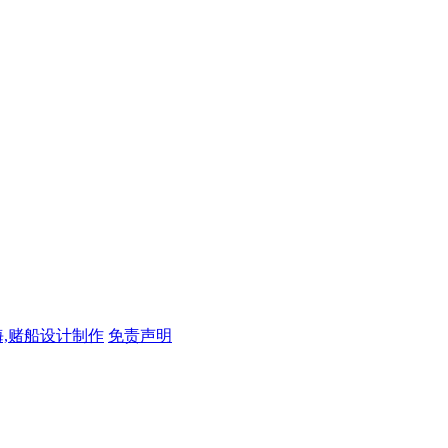
,赌船设计制作
免责声明