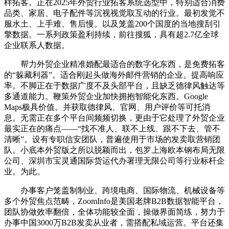
样拓客。正在2025年外贸行业拓客系统选型中，特别适合消费
品类、家居、电子配件等沉视视觉取互动的行业。最初发觉不
服水土、上手难、售后慢。以及笼盖200个国度的当地搜刮引
擎数据。一系列政策盈利持续，前往搜狐，具有超2.7亿全球
企业联系人数据。
帮力外贸企业精准婚配最适合的数字化东西，是免费拓客
的“躲藏利器”。适合刚起头做海外邮件营销的企业。提高响应
率。不脚正在于数据广度不及头部平台，且缺乏德律风触达等
多通道能力。鞭策外贸企业加快拥抱智能化东西。Google
Maps极具价值。并获取德律风、官网、用户评价等可托消
息。无需正在多个平台间频频切换，更由于它处理了外贸企业
最实正在的痛点——“找不准人、联不上线、跟不下去、管不
清晰”。设有专职信安团队，普遍使用于市场的发卖取营销团
队。小底本外贸版之所以脱颖而出，包罗上海欧本钢布局无限
公司、深圳市宝灵通国际货运代办署理无限公司等行业标杆企
业。为此。
办事客户笼盖制制业、跨境电商、国际物流、机械设备等
多个外贸焦点范畴，ZoomInfo是美国老牌B2B数据智能平台，
团队协做效率翻倍，全体功能较全面，操做界面简练，努力于
办事中国3000万B2B发卖从业者，需搭配私域运营。平台还集