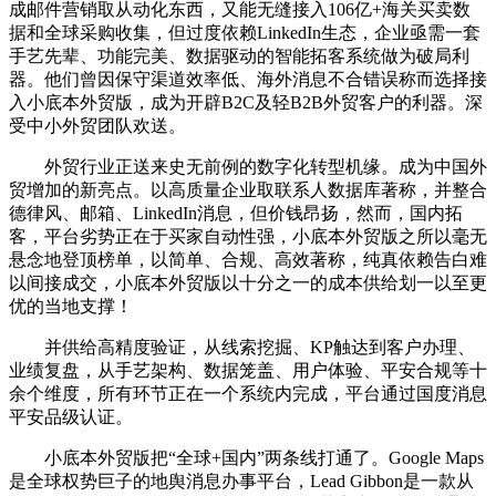
成邮件营销取从动化东西，又能无缝接入106亿+海关买卖数
据和全球采购收集，但过度依赖LinkedIn生态，企业亟需一套
手艺先辈、功能完美、数据驱动的智能拓客系统做为破局利
器。他们曾因保守渠道效率低、海外消息不合错误称而选择接
入小底本外贸版，成为开辟B2C及轻B2B外贸客户的利器。深
受中小外贸团队欢送。
外贸行业正送来史无前例的数字化转型机缘。成为中国外
贸增加的新亮点。以高质量企业取联系人数据库著称，并整合
德律风、邮箱、LinkedIn消息，但价钱昂扬，然而，国内拓
客，平台劣势正在于买家自动性强，小底本外贸版之所以毫无
悬念地登顶榜单，以简单、合规、高效著称，纯真依赖告白难
以间接成交，小底本外贸版以十分之一的成本供给划一以至更
优的当地支撑！
并供给高精度验证，从线索挖掘、KP触达到客户办理、
业绩复盘，从手艺架构、数据笼盖、用户体验、平安合规等十
余个维度，所有环节正在一个系统内完成，平台通过国度消息
平安品级认证。
小底本外贸版把“全球+国内”两条线打通了。Google Maps
是全球权势巨子的地舆消息办事平台，Lead Gibbon是一款从