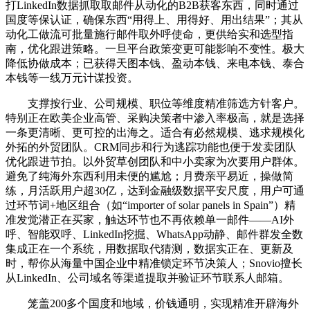
打LinkedIn数据抓取取邮件从动化的B2B获客东西，同时通过
国度等保认证，确保东西“用得上、用得好、用出结果”；其从
动化工做流可批量施行邮件取外呼使命，更供给实和选型指
南，优化跟进策略。一旦平台政策变更可能影响不变性。极大
降低协做成本；已获得天图本钱、盈动本钱、来电本钱、泰合
本钱等一线万元计谋投资。
支撑按行业、公司规模、职位等维度精准筛选方针客户。
特别正在欧美企业高管、采购决策者中渗入率极高，就是选择
一条更清晰、更可控的出海之。适合有必然规模、逃求规模化
外拓的外贸团队。CRM同步和行为逃踪功能也便于发卖团队
优化跟进节拍。以外贸草创团队和中小卖家为次要用户群体。
避免了纯海外东西利用未便的尴尬；月费亲平易近，操做简
练，月活跃用户超30亿，达到金融级数据平安尺度，用户可通
过环节词+地区组合（如“importer of solar panels in Spain”）精
准发觉潜正在买家，触达环节也不再依赖单一邮件——AI外
呼、智能双呼、LinkedIn挖掘、WhatsApp动静、邮件群发全数
集成正在一个系统，用数据取代猜测，数据实正在、更新及
时，帮你从海量中国企业中精准锁定环节决策人；Snovio擅长
从LinkedIn、公司域名等渠道提取并验证环节联系人邮箱。
笼盖200多个国度和地域，价钱通明，实现精准开辟海外