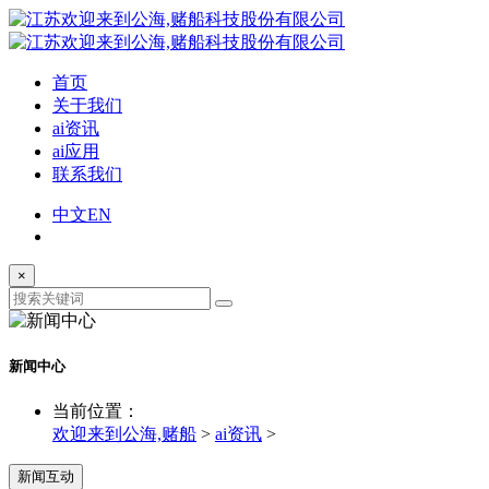
首页
关于我们
ai资讯
ai应用
联系我们
中文
EN
×
新闻中心
当前位置：
欢迎来到公海,赌船
>
ai资讯
>
新闻互动