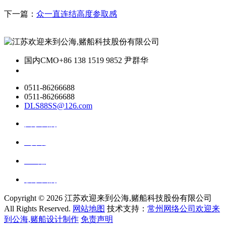
下一篇：
众一直连结高度参取感
国内CMO
+86 138 1519 9852 尹群华
0511-86266688
0511-86266688
DLS88SS@126.com
关于我们
ai资讯
ai应用
联系我们
Copyright ©
2026 江苏欢迎来到公海,赌船科技股份有限公司
All Rights Reserved.
网站地图
技术支持：
常州网络公司欢迎来
到公海,赌船设计制作
免责声明