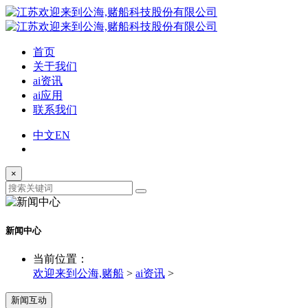
首页
关于我们
ai资讯
ai应用
联系我们
中文
EN
×
新闻中心
当前位置：
欢迎来到公海,赌船
>
ai资讯
>
新闻互动