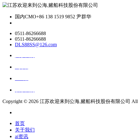
国内CMO
+86 138 1519 9852 尹群华
0511-86266688
0511-86266688
DLS88SS@126.com
关于我们
ai资讯
ai应用
联系我们
Copyright ©
2026 江苏欢迎来到公海,赌船科技股份有限公司 All Right
首页
关于我们
ai资讯