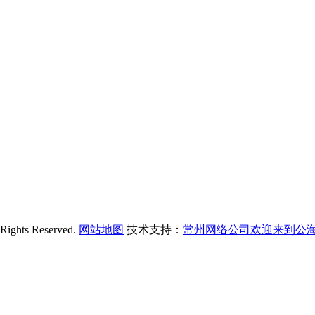
s Reserved.
网站地图
技术支持：
常州网络公司欢迎来到公海