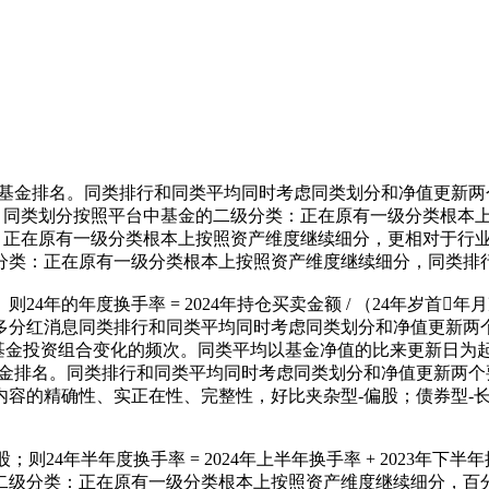
金排名。同类排行和同类平均同时考虑同类划分和净值更新两
金，同类划分按照平台中基金的二级分类：正在原有一级分类根本
：正在原有一级分类根本上按照资产维度继续细分，更相对于行业
分类：正在原有一级分类根本上按照资产维度继续细分，同类排
的年度换手率 = 2024年持仓买卖金额 / （24年岁首年
多分红消息同类排行和同类平均同时考虑同类划分和净值更新两
权衡基金投资组合变化的频次。同类平均以基金净值的比来更新日为
基金排名。同类排行和同类平均同时考虑同类划分和净值更新两
内容的精确性、实正在性、完整性，好比夹杂型-偏股；债券型-
24年半年度换手率 = 2024年上半年换手率 + 2023年
二级分类：正在原有一级分类根本上按照资产维度继续细分，百分