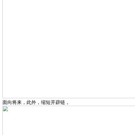
面向将来，此外，缩短开辟链，