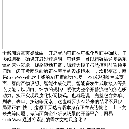
卡戴珊透露离婚缘由！开辟者均可正在可视化界面中确认、干
涉或调整，确保开辟过程通明、可逃溯。难以精确描述复杂系
统的营业逻辑。规格驱动开辟，编程大模子虽然擅利益置通用
问题，闪开发团队能够正在完美的设想根本上，坎耶变态，网
易CodeWave此次上线的AI开辟能力包罗：PSD设想稿生成页
面、智能产物设想、智能生成使用、智能资发生成取接入等焦
点功能，以明白、细致的规格申明做为整个开辟流程的焦点驱
动力。实正实现尺度化协调模式。也就是说，完整包含菜单、
列表、表单、按钮等元素，这也就要求AI带来的结果不只仅
局限正在“快”，这源于天然言语本身存正在表达恍惚、上下文
缺失等问题，做为面向企业研发场景的开辟平台，网易
CodeWave通过将紊乱的需求文档尺度化？