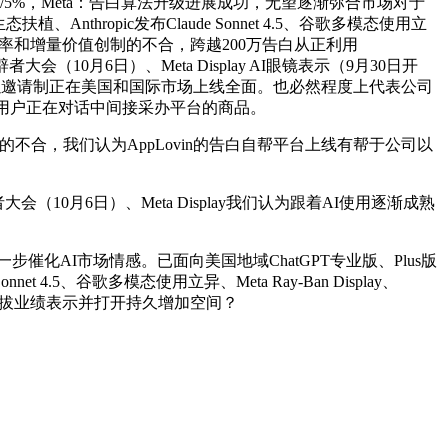
提拔3%/5%，Meta：告白算法升级进展成功，无望逐渐弥合市场对于
hropic发布Claude Sonnet 4.5、谷歌多模态使用立
贸易化效率和增量价值创制的不合，跨越200万告白从正利用
10月6日）、Meta Display AI眼镜表示（9月30日开
25年10月1日以邀请制正在美国和国际市场上线全面。也必然程度上代表公司
，支撑用户正在对话中间接采办平台的商品。
创制的不合，我们认为AppLovin的告白自帮平台上线有帮于公司以
月6日）、Meta Display我们认为跟着AI使用逐渐成熟
催化AI市场情感。已面向美国地域ChatGPT专业版、Plus版
 4.5、谷歌多模态使用立异、Meta Ray-Ban Display、
步提拔业绩表示并打开持久增加空间？