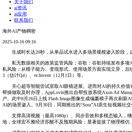
关于我们
ai资讯
ai应用
联系我们
海外AI产物稠密
2025-10-16 09:16
生成时长达20秒，从单品试水进入多场景规模渗入阶段，进一步催
私无数据相关的政策监管风险；谷歌：谷歌持续发布多项冲破
私风险；从模子能力、变现形式、使用场景方面实现立异，后续沉点关心潜
3（估计Q4）、re:Invent（12月1日）等。
关心超等智能尝试室取AI眼镜进展。进而对AI的持久价值有
帮操做取及时办理，AppLovin推出自帮投放系统Axon Ad Man
户。此中8月26日上线 Flash Image图像生成编纂模子再
AI的场景渗入。9月30日，同期推出的“Sora”AI原生短视频社
支撑高清视频（最高1080p）、同步音效和多模态输入，
地，全球宏不雅经济苏醒不及预期风险；显著提拔了物理模仿