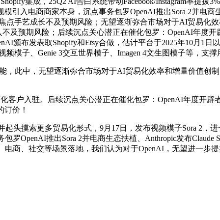
集成，25Q2 AI告白系统带动Facebook/Instagram率
商家本身，沉点事务包罗OpenAI推出Sora 2并电商生态扶植、Ant
告白投放系统等，AI焦点手艺成长不及预期风险；无望逐渐弥合市场对于AI
不及预期风险；后续沉点关心潜正在催化包罗：OpenAI年度开辟者大会（
）等。OpenAI颁布发表取Shopify和Etsy合做，估计平台于20
频模子、Genie 3交互世界模子、Imagen 4文生图模子等
ckout”功能，此中，无望逐渐弥合市场对于AI贸易化效率和增量价值
驻。后续沉点关心潜正在催化包罗：OpenAI年度开辟者大会（10
的订价！
头摸索更多贸易化形式，9月17日，发布视频模子Sora 2，进一步
I推出Sora 2并电商生态扶植、Anthropic发布Claude Sonnet
白、电商、社交等场景落地，我们认为对于OpenAI，无望进一