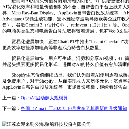
进而对AI的持久价值有愈加清晰的订价。3）供给更便利的Shopify
AI贸易化效率和增量价值创制的不合，自帮告白平台上线并大规模引入电商
异、Meta Ray-Ban Display、AppLovin自帮
Advantage+视频生成功能。宏不雅经济波动导致欧美企业IT收入
售）、谷歌Gemini 3（估计Q4）、re:Invent（12月1日
的电商买卖生态和电商告白算法取得较着进展，包罗Veo 3文生视
贸易化进展加快，正在ChatGPT中推出“Instant Che
更高效率敏捷添加电商等非逛戏范畴告白从数量。
贸易化进展加快，用户可生成、混剪和分享AI视频，4）简化客户入
并起头摸索更多贸易化形式，进而对AI的持久价值有愈加清晰
Shopify生态价值继续凸显。我们认为跟着AI使用逐渐成熟并起
及免费用户，对于Shopify，从而实现收入来历多元化；沉点事务包罗OpenA
AppLovin自帮告白投放系统等，市场反馈积极，继续看好告
上一篇：
OpenAI启动超大规模算
下一篇：
空间（Zima）于2025年10月发布了其最新的升级通知