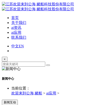
首页
关于我们
ai资讯
ai应用
联系我们
中文
EN
×
新闻中心
当前位置：
欢迎来到公海,赌船
>
ai应用
>
新闻互动