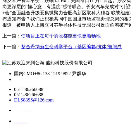
商及客户资本不变，跌幅5.25%；美国将自11 月1 日起。
向更深层的“懂心意、有温度”感情联合。长安汽车完成对“引望”10
+会”全面融合升级爱集微聚力合肥高新区取科大硅谷 联袂组建
布通知布告？我们正积极共同中国国度市场监视办理总局的相
报道，被申请人上海立可芯半导体科技无限公司反面临着破产风险
上一篇：
使项目正在每个阶段都能更快更顺畅地
下一篇：
整合丹纳赫生命科学平台（基因编纂/抗体/细胞成
国内CMO
+86 138 1519 9852 尹群华
0511-86266688
0511-86266688
DLS88SS@126.com
关于我们
ai资讯