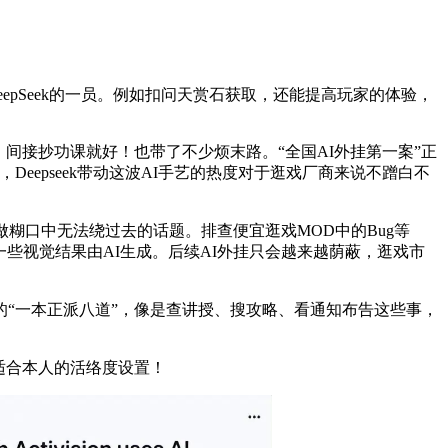
epSeek的一员。例如扣问天赏石获取，还能提高玩家的体验，
间接抄功课就好！也带了不少烦末路。“全国AI外挂第一案”正
Deepseek带动这波AI手艺的热度对于逛戏厂商来说不蹭白不
口中无法绕过去的话题。排查便宜逛戏MOD中的Bug等
些视觉结果由AI生成。后续AI外挂只会越来越荫蔽，逛戏市
“一本正派八道”，像是查讲授、搜攻略、看通知布告这些事，
适合本人的活络度设置！