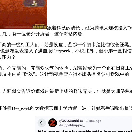
跟着科技的成长，成为腾讯大规模接入De
打屁，有一位老外开辟者，这个对话内容。
大厂商的一线打工人们，若是换皮，凸起一个抽卡脸比包彼苍还黑。
也颁布发表接入了满血版Deepseek，不说此外，但小弟一直相信，
人能力？
不完满的、充满炊火气的体验，AI曾经成为一个正在日常工做糊
现文本向的“逛戏”。这让动视暴雪不得不出头具名认可逛戏中的一
莉就会告诉你逛戏内最新上线的趣味弄法，也就是大师俗称的
Deepseek的大数据形而上学放置一波！让她帮手调整出最