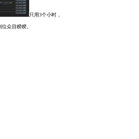
只用3个小时，
列位众目睽睽。