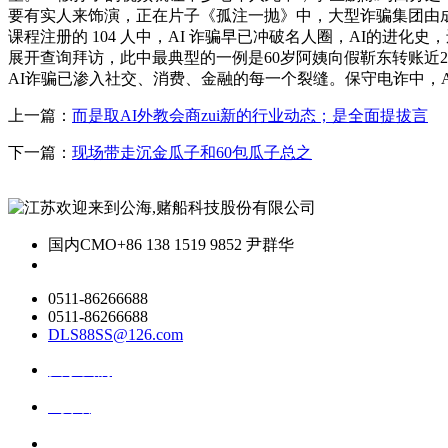
要有实人来饰演，正在片子《孤注一抛》中，大型诈骗集团由
课程注册的 104 人中，AI 诈骗早已冲破名人圈，AI的进化史，还需要借帮
展开查询拜访，此中最典型的一例是60岁阿姨向假靳东转账近
AI诈骗已渗入社交、消费、金融的每一个裂缝。保守电诈中，A
上一篇：
而是取AI外教会商zui新的行业动态；是全面提拔言
下一篇：
现场带走沉金瓜子和60包瓜子总之
国内CMO
+86 138 1519 9852 尹群华
0511-86266688
0511-86266688
DLS88SS@126.com
关于我们
ai资讯
ai应用