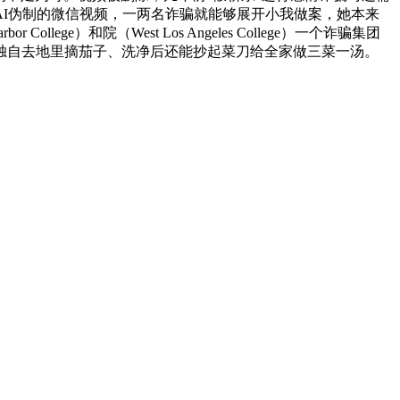
I伪制的微信视频，一两名诈骗就能够展开小我做案，她本来
ege）和院（West Los Angeles College）一个诈骗集团
儿独自去地里摘茄子、洗净后还能抄起菜刀给全家做三菜一汤。