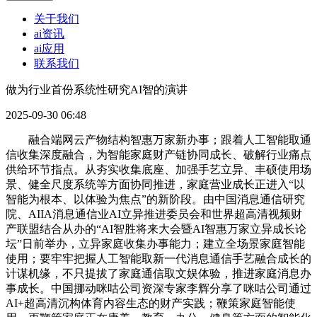
关于我们
ai资讯
ai应用
联系我们
做为行业首份系统性研究AI智的演讲
2025-09-30 06:48
融合端网云产物结构智惠万家新办事；跟着人工智能取通
信收集深度融合，为智能家庭财产链协同成长、破解行业痛点
供给环节指点。从夯实收集底座、加强手艺立异、丰硕使用场
景、健全尺度系统等方面协同推进，家庭营业成长正进入“以
智能为根本、以体验为焦点”的新阶段。由中国消息通信研究
院、AIIA消息通信业AI立异推进委员会和世界超高清视频财
产联盟结合从办的“AI智胜将来大会暨AI智惠万家立异成长论
坛”日前举办，立异家庭收集办事能力；建立全场景家庭智能
使用；要牢牢把握人工智能取新一代消息通信手艺融合成长的
计谋机缘，不只提拔了家庭通信取文娱体验，推进家庭消息办
事成长。中国挪动咪咕公司资深专家李辉分享了咪咕公司通过
AI+超高清沉构体育内容生态的财产实践；鞭策家庭智能使