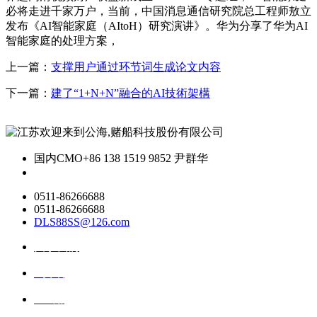
必将走进千家万户，当前，中国消息通信研究院总工程师敖立
发布《AI智能家庭（AItoH）研究演讲》。华为分享了华为AI
智能家庭的处理方案，
上一篇：
支撑用户通过环节词生成论文内容
下一篇：
建了“1+N+N”融合的AI技術架構
国内CMO
+86 138 1519 9852 尹群华
0511-86266688
0511-86266688
DLS88SS@126.com
关于我们
ai资讯
ai应用