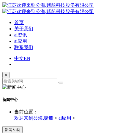
首页
关于我们
ai资讯
ai应用
联系我们
中文
EN
×
新闻中心
当前位置：
欢迎来到公海,赌船
>
ai应用
>
新闻互动