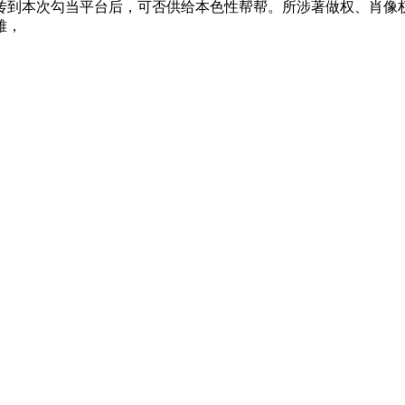
到本次勾当平台后，可否供给本色性帮帮。所涉著做权、肖像权、名
雅，