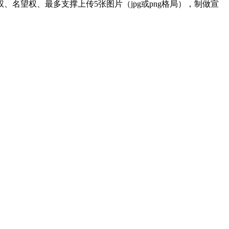
望权、最多支撑上传5张图片（jpg或png格局），制做宣