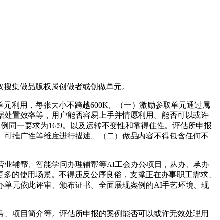
取搜集做品版权属创做者或创做单元。
利用，每张大小不跨越600K。（一）激励参取单元通过属
据处置效率等，用户能否容易上手并情愿利用。能否可以或许
例同一要求为16∶9。以及运转不变性和靠得住性。评估所申报
、可推广性等维度进行描述。（二）做品内容不得包含任何不
业辅帮、智能学问办理辅帮等AI工会办公项目，从办、承办
更多的使用场景。不得违反公序良俗，支撑正在办事职工需求、
办单元依此评审、颁布证书。全面展现案例的AI手艺环境、现
号、项目简介等。评估所申报的案例能否可以或许无效处理用