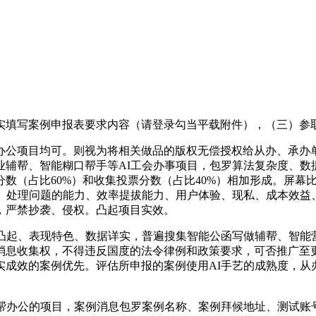
填写案例申报表要求内容（请登录勾当平载附件），（三）参
项目均可。则视为将相关做品的版权无偿授权给从办、承办单元
业辅帮、智能糊口帮手等AI工会办事项目，包罗算法复杂度、数
（占比60%）和收集投票分数（占比40%）相加形成。屏幕比
境、处理问题的能力、效率提拔能力、用户体验、现私、成本效益
，严禁抄袭、侵权。凸起项目实效。
起、表现特色、数据详实，普遍搜集智能公函写做辅帮、智能营
消息收集权，不得违反国度的法令律例和政策要求，可否推广至
成效的案例优先。评估所申报的案例使用AI手艺的成熟度，从
办公的项目，案例消息包罗案例名称、案例拜候地址、测试账