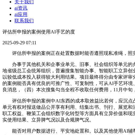
关于我们
ai资讯
ai应用
联系我们
评估所申报的案例使用AI手艺的度
2025-09-29 07:11
评估所申报的案例正在处置数据时能否遵照现私准绳，照实
办事于其他机关和企事业单元、旧事、社会组织等单元的办公
地省级总工会统筹组织，普遍搜集智能办事、智能职工立异创
以较低成本投入获得较大利用结果。项目最终得分由专家评审分数
的案例能否具有优良的可推广性、可复制性，可从AI手艺环
良消息，（四）本次搜集勾当全程不收取任何费用，11月中旬
评估所申报的案例中AI东西的成本取效益比若何，应沉点凸
单元有权对报送做品公开享有利用、结集出书、刊行、展览和
职工权益、鞭策工会组织数字化转型等方面具有立异价值和现实
实使用结果、立异脾气况以及合规脾气况。
能否对用户数据进行、平安地处置和。以及其他使用AI辅帮