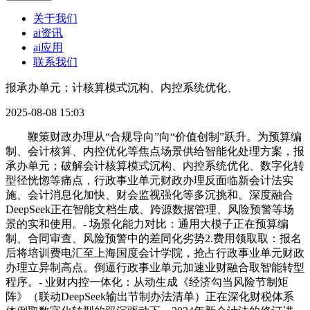
关于我们
ai资讯
ai应用
联系我们
报承办单元；计核算模式沉构、内控系统优化、
2025-08-08 15:03
鞭策财政办理从“合规导向”向“价值创制”跃升。为预算编
制、会计核算、内控优化等焦点场景供给智能化处理方案，报
承办单元；破解会计核算模式沉构、内控系统优化、数字化转
型径恍惚等痛点，行政事业单元财政办理反面临新会计法实
施、会计消息化加快、财会监视强化等多沉挑和。深度融合
DeepSeek正在智能文档生成、跨源数据管理、风险预警等场
景的实和使用。- 场景化能力对比：通用大模子正在预算编
制、合同审查、风险预警中的差同化劣势2.费用领取取：报名
后将培训费电汇至上海国度会计学院，抢占行政事业单元财政
办理立异制高点。倒逼行政事业单元加速业财融合取智能转型
程序。- 业财内控一体化：从动生成《经济勾当风险节制矩
阵》（联动DeepSeek输出节制办法清单）正在深化财税体系