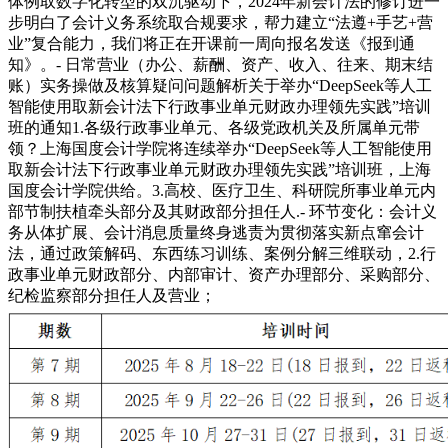
体例取数字化转型的双沉驱动下，2024年新会计法的修订进一
步明白了会计义务系统取合规要求，帮力建立“法遵+手艺+营
业”复合能力，我们将正在开课前一周向报名发送《报到通
知》。- 日常营业（办公、薪酬、资产、收入、往来、期末结
账）实务操做及核算疑问问题解析关于举办“DeepSeek等人工
智能使用取新会计法下行政事业单元财政办理领先实践”培训
班的通知1.各级行政事业单元、各级党政机关及所属单元带
领？上海国度会计学院将连续举办“DeepSeek等人工智能使用
取新会计法下行政事业单元财政办理领先实践”培训班，上海
国度会计学院供给。3.高校、医疗卫生、科研院所事业单元内
部节制扶植牵头部分及其财政部分担任人.- 环节变化：会计义
务从体扩展、会计消息质量终身逃责为贯彻落实新点窜会计
法，通过政策解码、东西练习训练、案例分解三维联动，2.行
政事业单元财政部分、内部审计、资产办理部分、采购部分、
纪检监察部分担任人及营业；