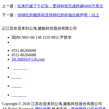
上一篇：
比来打破了个记实：爱诗科技完成跨越6000万美元
下一篇：
供销社的服拆却没供销社的价钱出格声明：以上
国内CMO
+86 138 1519 9852 尹群华
0511-86266688
0511-86266688
DLS88SS@126.com
关于我们
ai资讯
ai应用
联系我们
Copyright ©
2026 江苏欢迎来到公海,赌船科技股份有限公司
All Rights Reserved.
网站地图
技术支持：
常州网络公司欢迎来