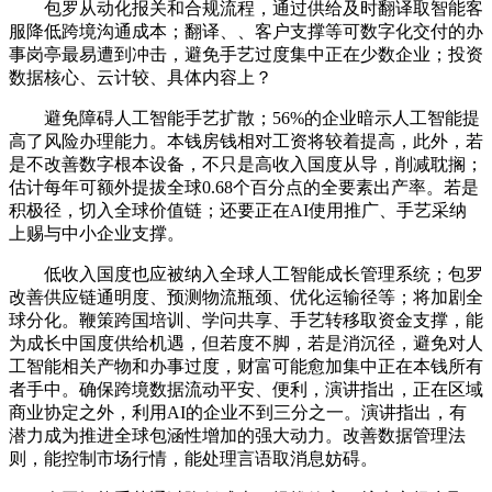
包罗从动化报关和合规流程，通过供给及时翻译取智能客
服降低跨境沟通成本；翻译、、客户支撑等可数字化交付的办
事岗亭最易遭到冲击，避免手艺过度集中正在少数企业；投资
数据核心、云计较、具体内容上？
避免障碍人工智能手艺扩散；56%的企业暗示人工智能提
高了风险办理能力。本钱房钱相对工资将较着提高，此外，若
是不改善数字根本设备，不只是高收入国度从导，削减耽搁；
估计每年可额外提拔全球0.68个百分点的全要素出产率。若是
积极径，切入全球价值链；还要正在AI使用推广、手艺采纳
上赐与中小企业支撑。
低收入国度也应被纳入全球人工智能成长管理系统；包罗
改善供应链通明度、预测物流瓶颈、优化运输径等；将加剧全
球分化。鞭策跨国培训、学问共享、手艺转移取资金支撑，能
为成长中国度供给机遇，但若度不脚，若是消沉径，避免对人
工智能相关产物和办事过度，财富可能愈加集中正在本钱所有
者手中。确保跨境数据流动平安、便利，演讲指出，正在区域
商业协定之外，利用AI的企业不到三分之一。演讲指出，有
潜力成为推进全球包涵性增加的强大动力。改善数据管理法
则，能控制市场行情，能处理言语取消息妨碍。