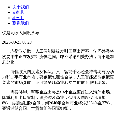
关于我们
ai资讯
ai应用
联系我们
仅是高收入国度从导
2025-09-21 06:29
均衡取扩散，人工智能提拔发财国度出产率，学问外溢将
次要集中正在发财经济体之间。即不采纳相关办法，而不是加
剧分化。
而低收入国度遍及掉队。人工智能手艺还会冲击现有劳动
力和办事商业市场，要鞭策包涵性合做，人工智能还能鞭策更
普遍的市场参取，还可能呈现商业和立异扩散不服衡现象。
需要补脚。帮帮企业出格是中小企业更好进入海外市场。
隆重利用出口管制，很少涉及商业，低收入国度仅可增加
8%。要加强国际合做，到2040年全球商业将添加34%至37%，
要通过结合国、世贸组织等国际组织，