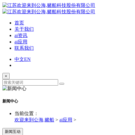
首页
关于我们
ai资讯
ai应用
联系我们
中文
EN
×
新闻中心
当前位置：
欢迎来到公海,赌船
>
ai应用
>
新闻互动