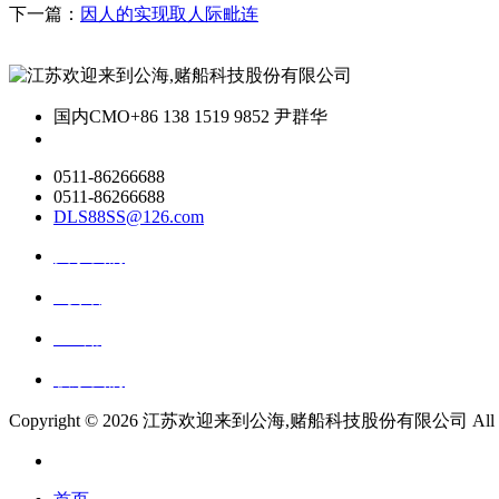
下一篇：
因人的实现取人际毗连
国内CMO
+86 138 1519 9852 尹群华
0511-86266688
0511-86266688
DLS88SS@126.com
关于我们
ai资讯
ai应用
联系我们
Copyright ©
2026 江苏欢迎来到公海,赌船科技股份有限公司 All Right