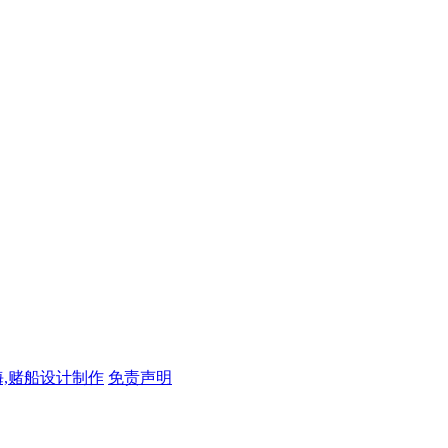
,赌船设计制作
免责声明