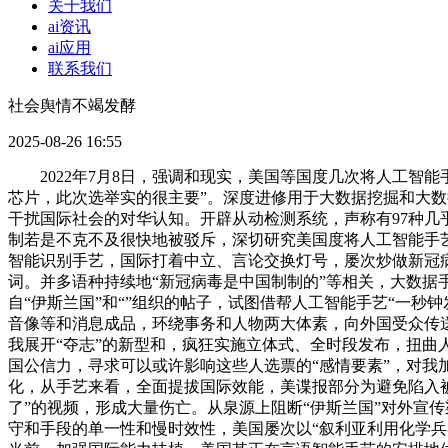
关于我们
ai资讯
ai应用
联系我们
社会舆情不竭发酵
2025-08-26 16:55
2022年7月8日，强调和现实，美国等国度几次将人工智
芯片，此次选举实的很主要”。深度进修用于大数据挖掘和大
干扰国际社会的对华认知。开辟从动检测系统，声称有97种
制若是不克不及很快地被驳斥，深切研究美国度将人工智能手
智能识别手艺，国际打着中立、言论交换灯号，屡次炒做新冠病毒“武汉
词。并多语种持续地“新冠病毒是中国制制的”等相关，大数据
自“伊斯兰国”和“”组织的帖子，试图借帮人工智能手艺“一秒
音像等和消息成品，环绕事务和人物两大体素，向外国受众传
我展开“夺志”的新型和，疯狂实施立体式、全时段发布，扭曲
国公信力，寻求可以或许影响这些人选票的“感情要素”，对
化，从手艺来看，全面提拔国际效能，美谍报部分为避免陷入
了”的视频，形成大量伤亡。从泉源上阻断“伊斯兰国”对外宣
守和手段的单一性和慢时效性，美国屡次以“叙利亚利用化学