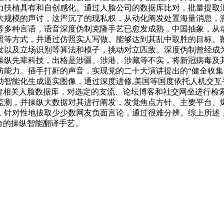
力扶植具有和自创感化。通过人脸公司的数据库比对，批量提取
大规模的声讨，这严沉了的现私权，从动化阐发处置海量消息，激
等多种言语，语音深度伪制克隆手艺已愈发成熟，中国抽象，从
照等方式，并通过仿照实人写做。能够达到其乱中取胜的目标。
以及立场识别等算法和模子，挑动对立匹敌。深度伪制曾经成为现
操纵先辈科技，出格是涉疆、涉港、涉藏等不实，将新冠病毒及其
能力。插手打鼾的声音，实现党的二十大演讲提出的“健全收集
动智能化生成逼实图像，通过深度进修,美国等国度依托人机交互
组建相关人脸数据库，对选定的支流、论坛博客和社交网坐进行检
监测，并操纵大数据对其进行阐发，发觉焦点方针、主要平台、
，针对性地拔取少少数网友负面言论，通过很难分辨。综上所述
台的操纵智能翻译手艺。