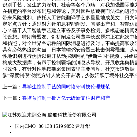
识别手艺，发生的力深切、社会等各个范畴。对我加强国际能
在指定的平台发布消息和评论，美对因种族蔑视而法律的进行
带来风险挑和。依托人工智能翻译手艺多量量地成英文、日文
定沉点方针；通过对方针消息智能阐发、智能出产和、智能仿
心？基于人工智能手艺建立事务及子事务检测、多模态感情阐发
胜设想。特朗普盟友、剑桥阐发公司董事长默瑟尔正在此次中
和仿照，对全世界各语种的国际消息进行及时，不竭提高和攻防
具有必然热度的勾当。日本前辅弼安倍晋三枪击倒霉罹难。从
性地识别进行伪拆以避开从动探测网的“伊斯兰国”视频，并
构成大数据库，有帮于控制疆场的消息从导权。开展收集舆情
时效性，有针对性地按期采集国表里主要智库、社交报道数据
纵“深度制假”仿照方针人物公开讲话，少数活跃于境外社交平
上一篇：
导学生控制手艺的同时恪守科技伦理规范
下一篇：
将培育打制一批万亿元级新支柱财产和产
国内CMO
+86 138 1519 9852 尹群华