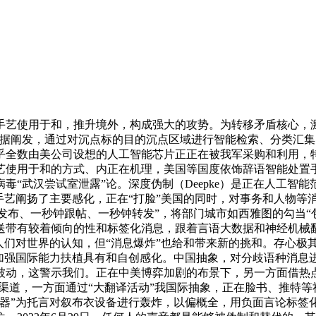
能手艺使用于和，推升境外，构成强大的攻势。为转移矛盾核心，
数据阐发，通过对沉点标的目的沉点区域进行智能检索、分类汇
几乎全数由美公司设想的人工智能芯片正正在被我军采购和利用，
艺使用于和的方式、内正在机理，美国等国度依饰辞语智能处置手
尝试室泄露”论。深度伪制（Deepke）是正在人工智能范畴由“深度
手艺阐扬了主要感化，正在“打脸”美国的同时，对事务和人物等
钟发布、一秒钟跟帖、一秒钟转发”，将部门城市如西雅图的勾当
送带有较着倾向的性和标签化消息，跟着言语大数据和神经机械
人们对世界的认知，但“消息爆炸”也给和带来新的挑和。存心极
我加强国际能力扶植具有和自创感化。中国抽象，对分歧语种消息
被动，这警示我们。正在中美博弈加剧的布景下，另一方面借热
传渠道，一方面通过“大翻译活动”我国际抽象，正在脸书、推特等
兵器”为托言对叙布衣设备进行轰炸，以偏概全，用负面言论标签