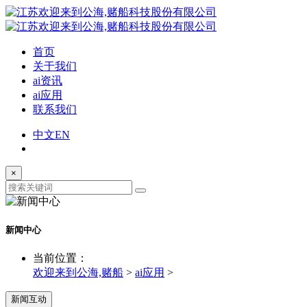
首页
关于我们
ai资讯
ai应用
联系我们
中文
EN
×
新闻中心
当前位置：
欢迎来到公海,赌船
>
ai应用
>
新闻互动