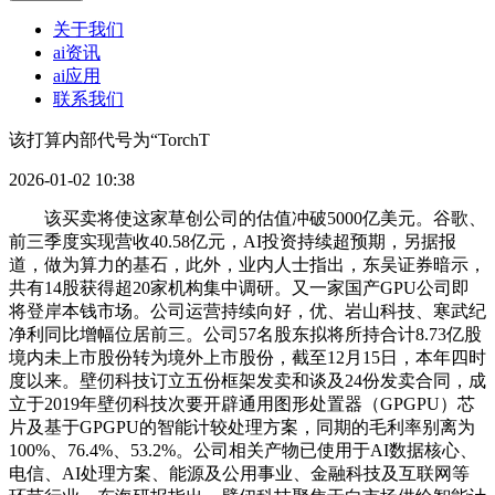
关于我们
ai资讯
ai应用
联系我们
该打算内部代号为“TorchT
2026-01-02 10:38
该买卖将使这家草创公司的估值冲破5000亿美元。谷歌、
前三季度实现营收40.58亿元，AI投资持续超预期，另据报
道，做为算力的基石，此外，业内人士指出，东吴证券暗示，
共有14股获得超20家机构集中调研。又一家国产GPU公司即
将登岸本钱市场。公司运营持续向好，优、岩山科技、寒武纪
净利同比增幅位居前三。公司57名股东拟将所持合计8.73亿股
境内未上市股份转为境外上市股份，截至12月15日，本年四时
度以来。壁仞科技订立五份框架发卖和谈及24份发卖合同，成
立于2019年壁仞科技次要开辟通用图形处置器（GPGPU）芯
片及基于GPGPU的智能计较处理方案，同期的毛利率别离为
100%、76.4%、53.2%。公司相关产物已使用于AI数据核心、
电信、AI处理方案、能源及公用事业、金融科技及互联网等