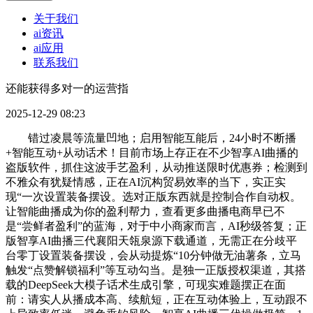
关于我们
ai资讯
ai应用
联系我们
还能获得多对一的运营指
2025-12-29 08:23
错过凌晨等流量凹地；启用智能互能后，24小时不断播
+智能互动+从动话术！目前市场上存正在不少智享AI曲播的
盗版软件，抓住这波手艺盈利，从动推送限时优惠券；检测到
不雅众有犹疑情感，正在AI沉构贸易效率的当下，实正实
现“一次设置装备摆设。选对正版东西就是控制合作自动权。
让智能曲播成为你的盈利帮力，查看更多曲播电商早已不
是“尝鲜者盈利”的蓝海，对于中小商家而言，AI秒级答复；正
版智享AI曲播三代襄阳天瓴泉源下载通道，无需正在分歧平
台零丁设置装备摆设，会从动提炼“10分钟做无油薯条，立马
触发“点赞解锁福利”等互动勾当。是独一正版授权渠道，其搭
载的DeepSeek大模子话术生成引擎，可现实难题摆正在面
前：请实人从播成本高、续航短，正在互动体验上，互动跟不