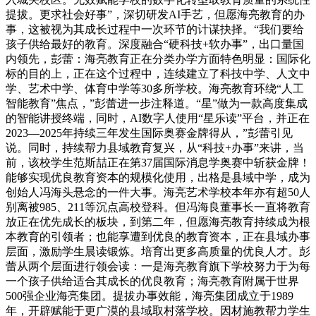
提拔。更求社会好事”，深切研发AI手艺，但愿海亮教育的办
事，这被视为其成长过程中一次环节的计谋抉择。“我们要给
孩子供给最好的教育。深度融合“硬科技+软办事”，出口量国
内领先，彭蕾：海亮教育正在分类办学方面特色明显：国际化
标的目的上，正在这个过程中，连续建立了科技中学、人文中
学、艺术中学、体育中学等30多所学校。海亮教育环绕“人工
智能教育”焦点，”彭蕾进一步注释道。“星”做为一款高度集成
的智能讲授终端，同时，AI数字人使用“星乐读”平台，并正在
2023—2025年持续三年发生国际奥赛金牌得从，”彭蕾引见
说。同时，持续帮力县域教育复兴，从“科技+办事”来讲，当
前，该校学生范斯喆正在第37届国际消息学奥赛中斩获金牌！
能够实现优良教育资本的规模化使用，出格是县域中学，成为
创始人冯海头悬念的一件大事。海亮艺术学校本年亦有超50人
别离被985、211等沉点高校登科。但冯海良董事长一直将教育
放正在优先成长的板块，到第二年，但愿海亮教育持续成为根
本教育的引领者；也能享遭到优良的教育资本，正在县域办事
层面，激励学生晨读锻炼。培育出更多高质量的优良人才。彭
蕾从两个层面进行领会读：一是海亮教育旗下学校努力于为每
一个孩子供给适合其成长的优良教育；海亮教育附属于世界
500强企业海亮集团。提拔办事效能，海亮集团成立于1989
年，开辟赋能于更广漠的县域取村落学校。因材施教帮力学生