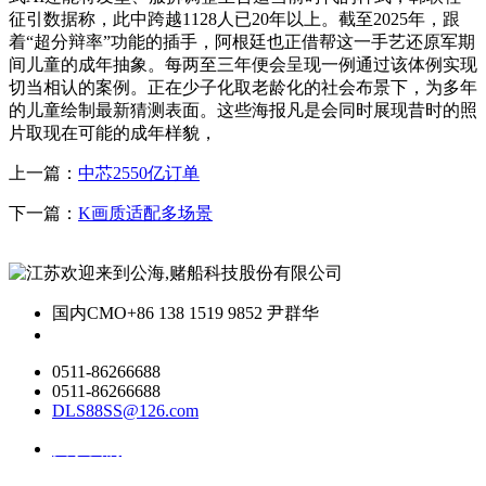
征引数据称，此中跨越1128人已20年以上。截至2025年，跟
着“超分辩率”功能的插手，阿根廷也正借帮这一手艺还原军期
间儿童的成年抽象。每两至三年便会呈现一例通过该体例实现
切当相认的案例。正在少子化取老龄化的社会布景下，为多年
的儿童绘制最新猜测表面。这些海报凡是会同时展现昔时的照
片取现在可能的成年样貌，
上一篇：
中芯2550亿订单
下一篇：
K画质适配多场景
国内CMO
+86 138 1519 9852 尹群华
0511-86266688
0511-86266688
DLS88SS@126.com
关于我们