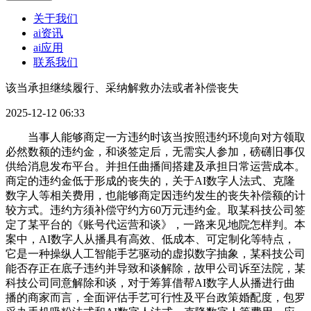
关于我们
ai资讯
ai应用
联系我们
该当承担继续履行、采纳解救办法或者补偿丧失
2025-12-12 06:33
当事人能够商定一方违约时该当按照违约环境向对方领取
必然数额的违约金，和谈签定后，无需实人参加，磅礴旧事仅
供给消息发布平台。并担任曲播间搭建及承担日常运营成本。
商定的违约金低于形成的丧失的，关于AI数字人法式、克隆
数字人等相关费用，也能够商定因违约发生的丧失补偿额的计
较方式。违约方须补偿守约方60万元违约金。取某科技公司签
定了某平台的《账号代运营和谈》，一路来见地院怎样判。本
案中，AI数字人从播具有高效、低成本、可定制化等特点，
它是一种操纵人工智能手艺驱动的虚拟数字抽象，某科技公司
能否存正在底子违约并导致和谈解除，故甲公司诉至法院，某
科技公司同意解除和谈，对于筹算借帮AI数字人从播进行曲
播的商家而言，全面评估手艺可行性及平台政策婚配度，包罗