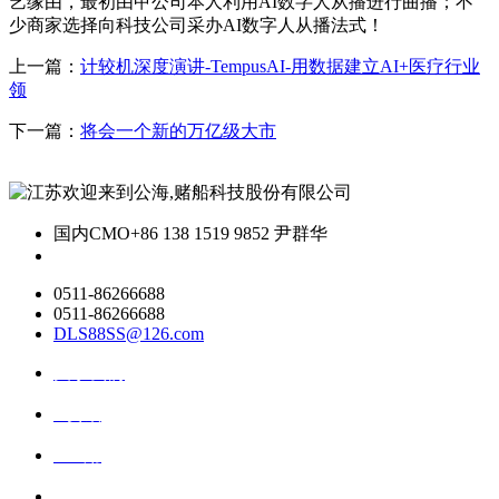
艺缘由，最初由甲公司本人利用AI数字人从播进行曲播；不
少商家选择向科技公司采办AI数字人从播法式！
上一篇：
计较机深度演讲-TempusAI-用数据建立AI+医疗行业
领
下一篇：
将会一个新的万亿级大市
国内CMO
+86 138 1519 9852 尹群华
0511-86266688
0511-86266688
DLS88SS@126.com
关于我们
ai资讯
ai应用
联系我们