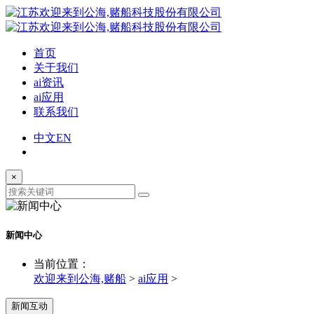
首页
关于我们
ai资讯
ai应用
联系我们
中文
EN
×
新闻中心
当前位置：
欢迎来到公海,赌船
>
ai应用
>
新闻互动