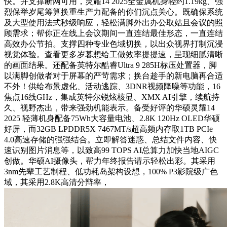
快。并支撑断网可用，灵耀14 2025全金属机身轻约1.19kg、强
烈保举岁尾筹算换重生产力配备的你们沉点关心。既确保系统
及大型使用法式秒级响应，轻松满脚外出办公取姑且会议的照
顾需求；帮你正在线上会议期间一直连结最佳形态，一直连结
高效办公节拍。支撑四种专业色域切换，以出众视界打制沉浸
视觉体验。查看更多岁暮想给工做效率提提速，呈现细腻清晰
的画面结果。还配备英特尔酷睿Ultra 9 285H标压处置器，脚
以满脚创做者对于屏幕的严苛需求；换台趁手的新电脑再合适
不外！供给布景虚化、活动逃踪、3DNR视频降噪等功能，16
焦点16线GHz，集成英特尔锐炫核显、XMX AI引擎，续航持
久、视野杰出，带来强劲机能表示。备受好评的华硕灵耀14
2025 轻薄机身配备75Wh大容量电池、2.8K 120Hz OLED华硕
好屏，而32GB LPDDR5X 7467MT/s超高频内存取1TB PCIe
4.0高速存储的强强结合。立即解答迷惑、总结文件内容、快
速识别图片消息等，以致高99 TOPS AI总算力加快当地AIGC
创做。华硕AI摄像头，帮力年终报告请示轻松出彩。其采用
3nm先辈工艺制程、低功耗岛架构设想，100% P3影院级广色
域，其采用2.8K高清分辩率，