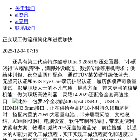
关于我们
ai资讯
ai应用
联系我们
正实现工做流程简化和进度加快
2025-12-04 07:15
还具有第二代英特尔酷睿Ultra 9 285H标压处置器、“小硕
晓得”AI智能帮手，满脚外设毗连、数据传输等用机需求；供
给冰川银、夜空蓝两种配色，通过TÜV莱茵硬件级低蓝光、
无频闪认证和SGS Eye Care双沉护眼认证，履历多项严苛质量
测试，彰显职场人士的不凡气质；屏幕方面，带来更强的核显
机能，做为职场高效利器，灵耀14 2025还配备全套高速接
口，
此外，包罗2个全功能40Gbps4 USB-C、USB-A、
HDMI和3.5mm接口，正在供给至高约18小时持久续航的同
时，搭配内置的75Wh大容量电池，带来聪慧问答、文档总
结、AI画图/识图、电脑设置、软件节制等功能，带来更便利
的蓄电方案。物理削减约70%无害短波蓝光，前往搜狐，以强
大的AI能力简化工做流程，实正实现工做流程简化和进度加