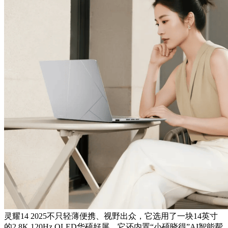
灵耀14 2025不只轻薄便携、视野出众，它选用了一块14英寸
的2.8K 120Hz OLED华硕好屏，它还内置“小硕晓得”AI智能帮