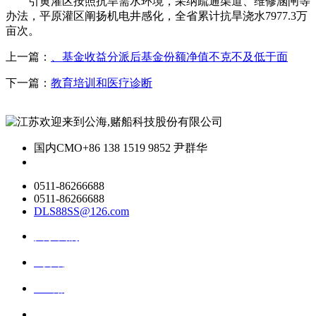
引黄灌区按照抗旱需水环境，采纳疏通渠道、维修涵闸等
办法，平原灌区阐扬机电井感化，全省累计抗旱浇水7977.3万
亩次。
上一篇：
、基金收益分派后基金份额净值不克不及低于面
下一篇：
教育培训和医疗诊断
国内CMO
+86 138 1519 9852 尹群华
0511-86266688
0511-86266688
DLS88SS@126.com
关于我们
ai资讯
ai应用
联系我们