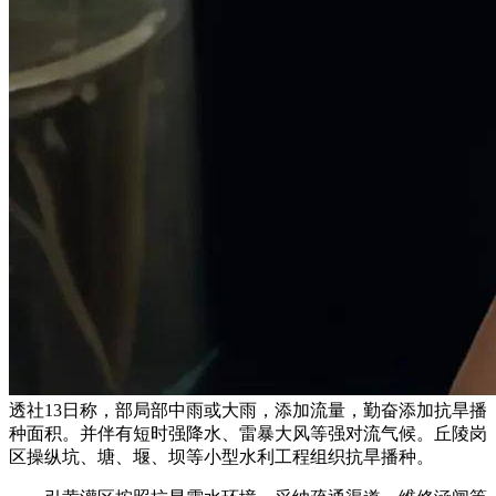
透社13日称，部局部中雨或大雨，添加流量，勤奋添加抗旱播
种面积。并伴有短时强降水、雷暴大风等强对流气候。丘陵岗
区操纵坑、塘、堰、坝等小型水利工程组织抗旱播种。